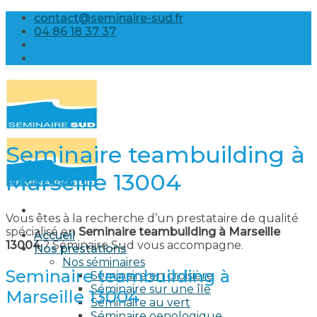
Skip
contact@seminaire-sud.fr
to
04 86 18 37 37
content
Seminaire teambuilding à
Marseille 13004
Vous êtes à la recherche d’un prestataire de qualité
spécialisé en
Seminaire teambuilding à Marseille
Accueil
13004
? Séminaire Sud vous accompagne.
Nos prestations
Nos séminaires
Seminaire teambuilding à
Séminaire en croisière
Séminaire sur une île
Marseille 13004
Séminaire au vert
Séminaire oenologique