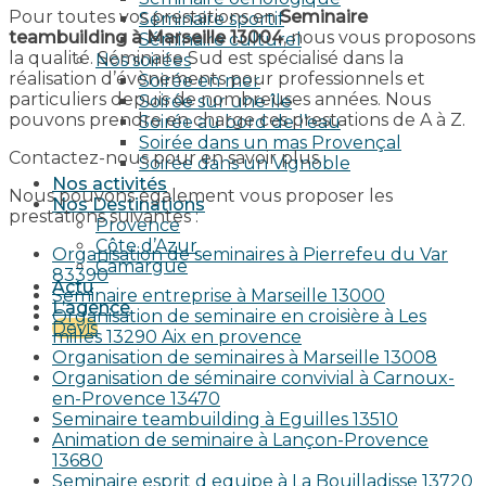
Pour toutes vos prestations en
Seminaire
Séminaire sportif
teambuilding à Marseille 13004
, nous vous proposons
Séminaire culturel
la qualité. Séminaire Sud est spécialisé dans la
Nos soirées
réalisation d’évènements pour professionnels et
Soirée en mer
particuliers depuis de nombreuses années. Nous
Soirée sur une île
pouvons prendre en charge ces prestations de A à Z.
Soirée au bord de l’eau
Soirée dans un mas Provençal
Contactez-nous pour en savoir plus.
Soirée dans un Vignoble
Nos activités
Nous pouvons également vous proposer les
Nos Destinations
prestations suivantes :
Provence
Côte d’Azur
Organisation de seminaires à Pierrefeu du Var
Camargue
83390
Actu
Seminaire entreprise à Marseille 13000
L’agence
Organisation de seminaire en croisière à Les
Devis
milles 13290 Aix en provence​
Organisation de seminaires à Marseille 13008
Organisation de séminaire convivial à Carnoux-
en-Provence 13470
Seminaire teambuilding à Eguilles 13510
Animation de seminaire à Lançon-Provence
13680
Seminaire esprit d equipe à La Bouilladisse 13720