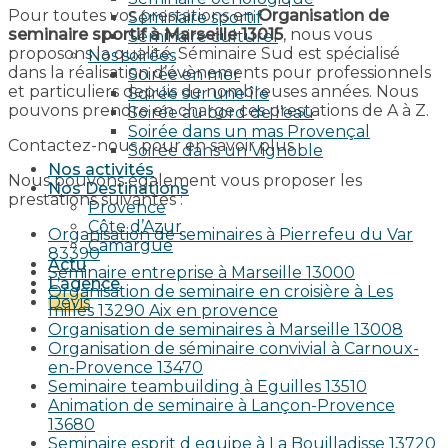
Pour toutes vos prestations en
Organisation de
Séminaire sportif
seminaire sportif à Marseille 13015
, nous vous
Séminaire culturel
proposons la qualité. Séminaire Sud est spécialisé
Nos soirées
dans la réalisation d’évènements pour professionnels
Soirée en mer
et particuliers depuis de nombreuses années. Nous
Soirée sur une île
pouvons prendre en charge ces prestations de A à Z.
Soirée au bord de l’eau
Soirée dans un mas Provençal
Contactez-nous pour en savoir plus.
Soirée dans un Vignoble
Nos activités
Nous pouvons également vous proposer les
Nos Destinations
prestations suivantes :
Provence
Côte d’Azur
Organisation de seminaires à Pierrefeu du Var
Camargue
83390
Actu
Seminaire entreprise à Marseille 13000
L’agence
Organisation de seminaire en croisière à Les
Devis
milles 13290 Aix en provence​
Organisation de seminaires à Marseille 13008
Organisation de séminaire convivial à Carnoux-
en-Provence 13470
Seminaire teambuilding à Eguilles 13510
Animation de seminaire à Lançon-Provence
13680
Seminaire esprit d equipe à La Bouilladisse 13720