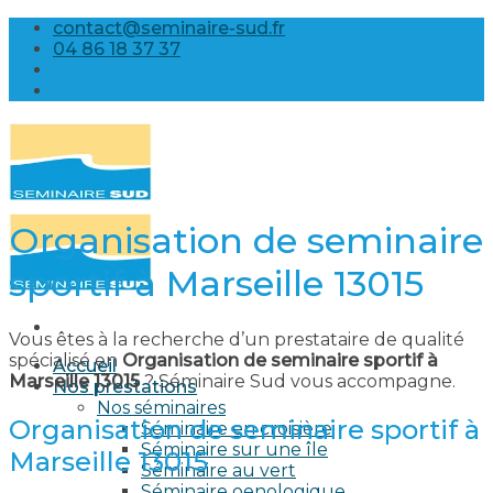
Skip
contact@seminaire-sud.fr
to
04 86 18 37 37
content
Organisation de seminaire
sportif à Marseille 13015
Vous êtes à la recherche d’un prestataire de qualité
spécialisé en
Organisation de seminaire sportif à
Accueil
Marseille 13015
? Séminaire Sud vous accompagne.
Nos prestations
Nos séminaires
Organisation de seminaire sportif à
Séminaire en croisière
Séminaire sur une île
Marseille 13015
Séminaire au vert
Séminaire oenologique