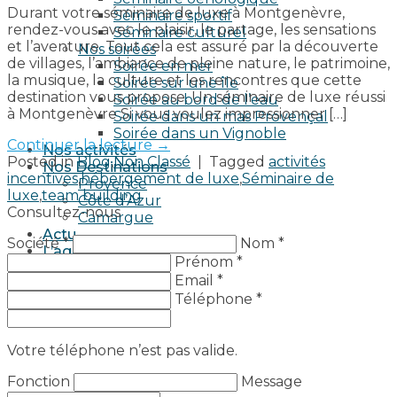
Durant votre séminaire de luxe à Montgenèvre,
Séminaire sportif
rendez-vous avec le plaisir, le partage, les sensations
Séminaire culturel
et l’aventure. Tout cela est assuré par la découverte
Nos soirées
de villages, l’ambiance de pleine nature, le patrimoine,
Soirée en mer
la musique, la culture et les rencontres que cette
Soirée sur une île
destination vous propose. Un séminaire de luxe réussi
Soirée au bord de l’eau
à Montgenèvre Si vous voulez impressionner […]
Soirée dans un mas Provençal
Soirée dans un Vignoble
Continuer la lecture
→
Nos activités
Posted in
Blog
,
Non Classé
|
Tagged
activités
Nos Destinations
incentives
,
hébergement de luxe
,
Séminaire de
Provence
luxe
,
team building
Côte d’Azur
Consultez-nous
Camargue
Actu
Société *
Nom *
L’agence
Prénom *
Devis
Email *
Téléphone *
Votre téléphone n’est pas valide.
Fonction
Message