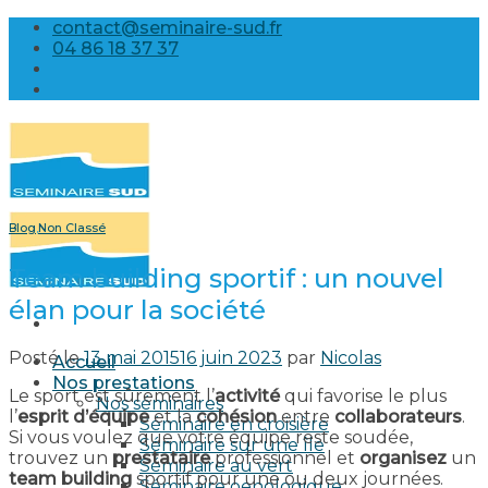
Skip
contact@seminaire-sud.fr
to
04 86 18 37 37
content
Blog
,
Non Classé
Team building sportif : un nouvel
élan pour la société
Posté le
13 mai 2015
16 juin 2023
par
Nicolas
Accueil
Nos prestations
Le sport est sûrement l’
activité
qui favorise le plus
Nos séminaires
l’
esprit d’équipe
et la
cohésion
entre
collaborateurs
.
Séminaire en croisière
Si vous voulez que votre équipe reste soudée,
Séminaire sur une île
trouvez un
prestataire
professionnel et
organisez
un
Séminaire au vert
team building
sportif pour une ou deux journées.
Séminaire oenologique