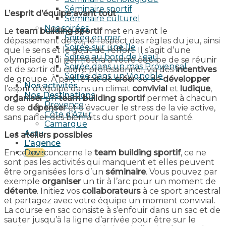
Séminaire sportif
L’esprit d’équipe avant tout
Séminaire culturel
Nos soirées
Le
team building
sportif
met en avant le
Soirée en mer
dépassement de soi, le respect des règles du jeu, ainsi
Soirée sur une île
que le sens et le goût de l’effort. Il s’agit d’une
Soirée au bord de l’eau
olympiade qui permettra à votre équipe de se réunir
Soirée dans un mas Provençal
et de sortir du cadre professionnel, via des
incentives
Soirée dans un Vignoble
de groupe. À part le fait de
créer
ou de
développer
Nos activités
l’esprit d’équipe dans un climat
convivial
et
ludique
,
Nos Destinations
organiser
un
team building
sportif
permet à chacun
Provence
de se
dépenser
et d’évacuer le stress de la vie active,
Côte d’Azur
sans parler des bienfaits du sport pour la santé.
Camargue
Actu
Les ateliers possibles
L’agence
En ce qui concerne le
team building sportif
, ce ne
Devis
sont pas les activités qui manquent et elles peuvent
être organisées lors d’un
séminaire
. Vous pouvez par
exemple
organiser
un tir à l’arc pour un moment de
détente
. Initiez vos
collaborateurs
à ce sport ancestral
et partagez avec votre équipe un moment convivial.
La course en sac consiste à s’enfouir dans un sac et de
sauter jusqu’à la ligne d’arrivée pour être sur le