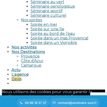
Séminaire au vert
Séminaire oenologique
Séminaire sportif
Séminaire culturel
Nos soirées
Soirée en mer
Soirée sur une île
Soirée au bord de l’eau
Soirée dans un mas Provençal
Soirée dans un Vignoble
Nos activités
Nos Destinations
Provence
Côte d’Azur
Camargue
Actu
L’agence
Devis
Nous utilisons des cookies pour vous garantir la
meilleure expérience sur notre site. Si vous continuez
à utiliser ce dernier, nous considérerons que vous
04 86 18 37 37
contact@seminaire-sud.fr
acceptez l'utilisation des cookies.
Ok
En savoir plus