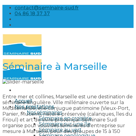
Skip
contact@seminaire-sud.fr
to
04 86 18 37 37
content
Séminaire à Marseille
Entre mer et collines, Marseille est une destination de
Accueil
séminaire singulière. Ville millénaire ouverte sur la
Nos prestations
Méditerranée, elle conjugue patrimoine (Vieux-Port,
Nos séminaires
Panier, Mucem), nature préservée (calanques, îles du
Séminaire en croisière
Frioul) et art de vivre provençal. Séminaire Sud
Séminaire sur une île
organise pour vous des séminaires d'entreprise sur
Séminaire au vert
mesure à Marseille, pour des groupes de 15 à 150
Séminaire oenologique